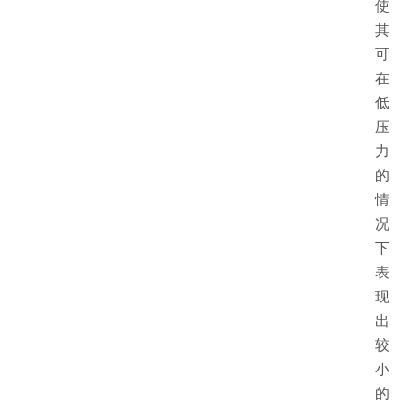
使
其
可
在
低
压
力
的
情
况
下
表
现
出
较
小
的