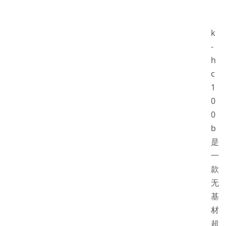
k
-
h
c
1
0
0
b
是
一
款
无
基
材
超