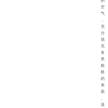
的
空
气
，
充
分
填
充
各
类
粗
糙
的
表
面
。
该