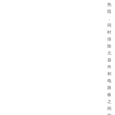
热
阻
，
同
时
排
除
元
器
件
和
电
路
板
之
间