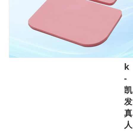
k
-
凯
发
真
人