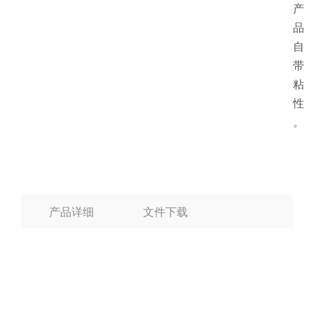
产
品
自
带
粘
性
。
产品详细
文件下载