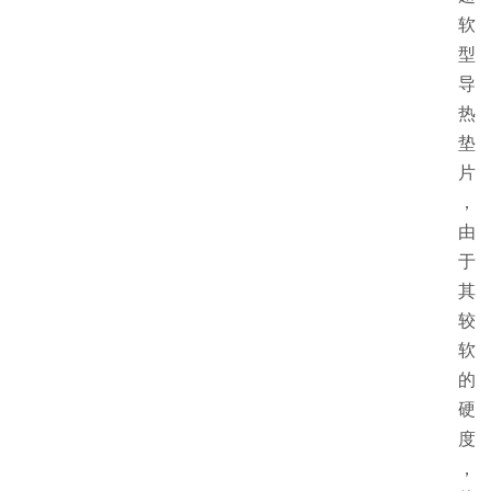
软
型
导
热
垫
片
，
由
于
其
较
软
的
硬
度
，