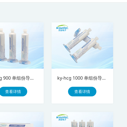
ky-hcg 900 单组份导热硅凝胶
ky-hcg 1000 单组份导热硅凝胶
查看详情
查看详情