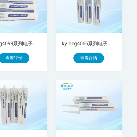
ky-hcg4099系列电子粘接胶
ky-hcg4066系列电子粘接胶
查看详情
查看详情