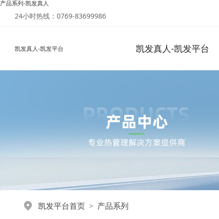
产品系列-凯发真人
24小时热线：0769-83699986
凯发真人-凯发平台
凯发真人-凯发平台
凯发平台首页
产品系列
>