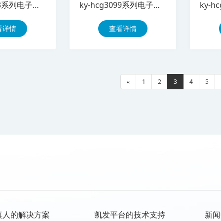
ky-hcg4033系列电子粘接胶
ky-hcg3099系列电子粘接胶
看详情
查看详情
«
1
2
3
4
5
真人的解决方案
凯发平台的技术支持
新闻