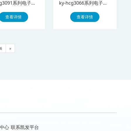
ky-hcg3091系列电子粘接胶
ky-hcg3066系列电子粘接胶
查看详情
查看详情
6
»
中心
联系凯发平台