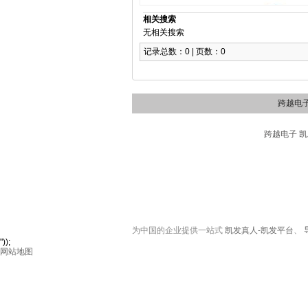
相关搜索
无相关搜索
记录总数：0 | 页数：0
跨越电
跨越电子 凯
为中国的企业提供一站式
凯发真人-凯发平台
、
"));
网站地图