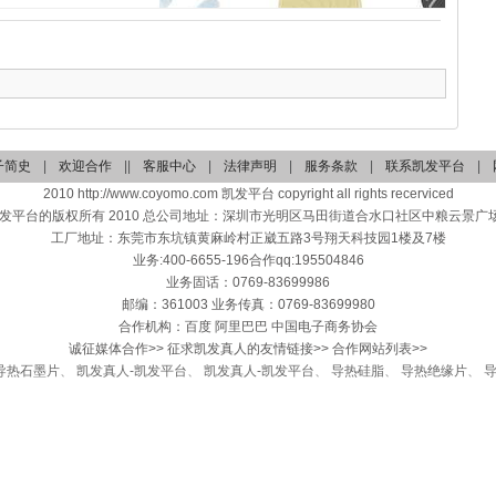
子简史
|
欢迎合作
||
客服中心
|
法律声明
|
服务条款
|
联系凯发平台
|
2010 http://www.coyomo.com 凯发平台 copyright all rights recerviced
发平台的版权所有 2010 总公司地址：深圳市光明区马田街道合水口社区中粮云景广场第
工厂地址：东莞市东坑镇黄麻岭村正崴五路3号翔天科技园1楼及7楼
业务:400-6655-196合作qq:195504846
业务固话：0769-83699986
邮编：361003 业务传真：0769-83699980
合作机构：百度 阿里巴巴 中国电子商务协会
诚征媒体合作>> 征求凯发真人的友情链接>> 合作网站列表>>
导热石墨片
、
凯发真人-凯发平台
、
凯发真人-凯发平台
、
导热硅脂
、
导热绝缘片
、