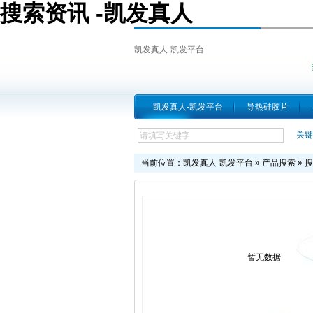
搜索资讯 -凯发真人
凯发真人-凯发平台
凯发真人-凯发平台
导热硅胶片
关键
当前位置：
凯发真人-凯发平台
»
产品搜索
» 
暂无数据