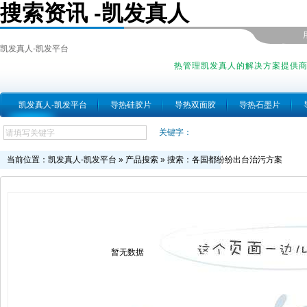
搜索资讯 -凯发真人
凯发真人-凯发平台
热管理凯发真人的解决方案提供
凯发真人-凯发平台
导热硅胶片
导热双面胶
导热石墨片
关键字：
当前位置：
凯发真人-凯发平台
»
产品搜索
» 搜索：各国都纷纷出台治污方案
暂无数据