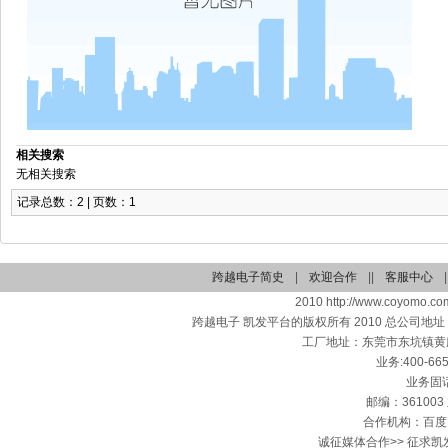
相关搜索
无相关搜索
记录总数：2 | 页数：1
跨越电子简史
|
欢迎合作
||
客服中心
|
2010 http://www.coyomo.com
跨越电子 凯发平台的版权所有 2010 总公司地
工厂地址：东莞市东坑镇黄
业务:400-665
业务固话：
邮编：361003 
合作机构：百度
诚征媒体合作>> 征求凯