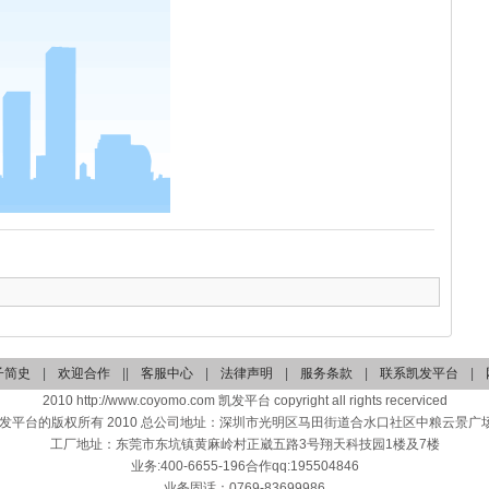
子简史
|
欢迎合作
||
客服中心
|
法律声明
|
服务条款
|
联系凯发平台
|
2010 http://www.coyomo.com 凯发平台 copyright all rights recerviced
发平台的版权所有 2010 总公司地址：深圳市光明区马田街道合水口社区中粮云景广场第
工厂地址：东莞市东坑镇黄麻岭村正崴五路3号翔天科技园1楼及7楼
业务:400-6655-196合作qq:195504846
业务固话：0769-83699986