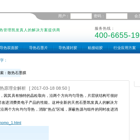
用户：
密码：
会
服务热线：
热管理凯发真人的解决方案提供商
400-6655-19
导热双面胶
导热石墨片
导热灌封胶
粘接硅胶
行业应用方案
字：
搜索：散热石墨膜
散热原理全解析
[ 2017-03-18 08:50 ]
，因其具有独特的晶粒取向，沿两个方向均匀导热，片层状结构可很好
时改进消费类电子产品的性能。这种全新的天然石墨凯发真人的解决方
沿两个方向均匀导热，消除“热点”区域，屏蔽热源与组件的同时改进消
imomo_1.html