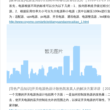
[媒体报道]电源使用的导热材料有哪些及各自优势
[ 2016-11-29 16
首先，电源根据不同的标准可以分为以下几类：1、按内部构造升级过程分为：at电
源。2、根据应用功率大小可分为大电源和小电源（其中以耐压100kv进行
为：适配器、ups电源、pc电源、开关电源、通讯电源、电源整流器，led驱
http://www.coyomo.com/article/dianyuandaorecailiao_1.html
[导热产品知识]开关电源热设计散热凯发真人的解决方案详讲
[ 20
一个完整的开关电源热设计包括两个方面：一是如何控制发热源的发热量；
去，使开关电源的温升控制在允许的范围之内，以保证开关电源的可靠性。
家详解。