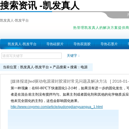
搜索资讯 -凯发真人
凯发真人-凯发平台
热管理凯发真人的解决方案提供
凯发真人-凯发平台
导热硅胶片
导热双面胶
导热石墨片
关键字：
当前位置：
凯发真人-凯发平台
»
产品搜索
» 搜索：电源
[媒体报道]led驱动电源灌封胶灌封常见问题及解决方法
[ 2018-01-
第一种现象：在60-80℃下快速固化1-2小时，如果没有进一步的固化发生
者是在混合前主剂没有搅拌均匀。如果主剂或者固化剂和其他的化学物质反应
他未完全固化的主剂)，这也会影响固化效果。
http://www.coyomo.com/article/qudongdianyuangua_1.html