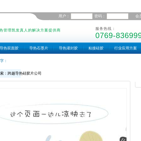
用户：
密码：
会
服务热线：
热管理凯发真人的解决方案提供商
0769-83699
导热双面胶
导热石墨片
导热灌封胶
粘接硅胶
行业应用方案
字：
搜索：跨越导热硅胶片公司