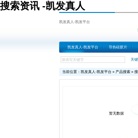
搜索资讯 -凯发真人
凯发真人-凯发平台
凯发真人-凯发平台
导热硅胶片
关键
当前位置：
凯发真人-凯发平台
»
产品搜索
» 
暂无数据