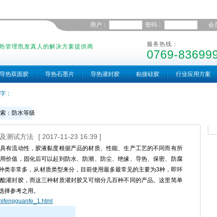
用户：
密码：
会
服务热线：
热管理凯发真人的解决方案提供商
0769-83699
导热双面胶
导热石墨片
导热灌封胶
粘接硅胶
行业应用方案
字：
搜索：防水等级
级及测试方法
[ 2017-11-23 16:39 ]
具有流动性，胶液黏度根据产品的材质、性能、生产工艺的不同而有所
用价值，固化后可以起到防水、防潮、防尘、绝缘、导热、保密、防腐
种类非常多，从材质类型来分，目前使用最多最常见的主要为3种，即环
酯灌封胶，而这三种材质灌封胶又可细分几百种不同的产品。这里简单
选择参考之用。
mifengguanfe_1.html