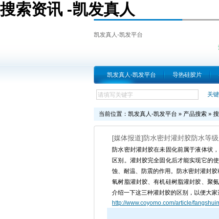
搜索资讯 -凯发真人
凯发真人-凯发平台
凯发真人-凯发平台
导热硅胶片
关键
当前位置：
凯发真人-凯发平台
»
产品搜索
» 
[媒体报道]防水密封灌封胶防水等
防水密封灌封胶在未固化前属于液体状，
区别。灌封胶完全固化后才能实现它的使
蚀、耐温、防震的作用。防水密封灌封胶
氧树脂灌封胶、有机硅树脂灌封胶、聚氨
介绍一下这三种灌封胶的区别，以便大家
http://www.coyomo.com/article/fangshui