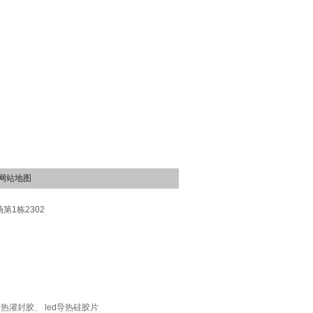
网站地图
1栋2302
导热灌封胶
、
led导热硅胶片