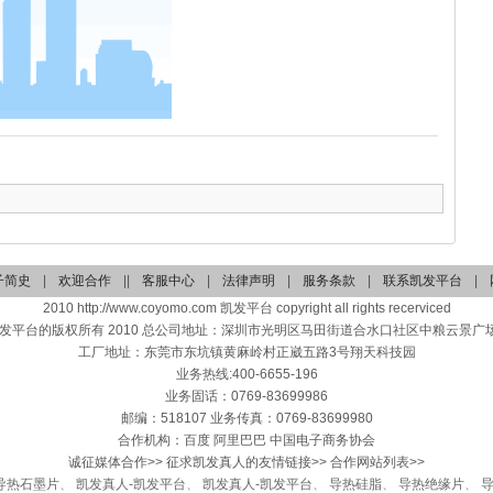
子简史
|
欢迎合作
||
客服中心
|
法律声明
|
服务条款
|
联系凯发平台
|
2010 http://www.coyomo.com 凯发平台 copyright all rights recerviced
发平台的版权所有 2010 总公司地址：深圳市光明区马田街道合水口社区中粮云景广场第
工厂地址：东莞市东坑镇黄麻岭村正崴五路3号翔天科技园
业务热线:400-6655-196
业务固话：0769-83699986
邮编：518107 业务传真：0769-83699980
合作机构：百度 阿里巴巴 中国电子商务协会
诚征媒体合作>> 征求凯发真人的友情链接>> 合作网站列表>>
导热石墨片
、
凯发真人-凯发平台
、
凯发真人-凯发平台
、
导热硅脂
、
导热绝缘片
、