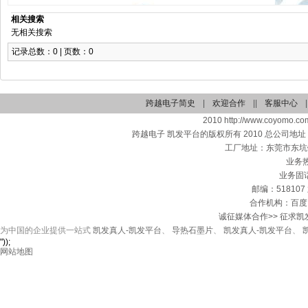
相关搜索
无相关搜索
记录总数：0 | 页数：0
跨越电子简史
|
欢迎合作
||
客服中心
|
2010 http://www.coyomo.com
跨越电子 凯发平台的版权所有 2010 总公司地
工厂地址：东莞市东坑
业务热线
业务固话：
邮编：518107 
合作机构：百度
诚征媒体合作>> 征求凯
为中国的企业提供一站式
凯发真人-凯发平台
、
导热石墨片
、
凯发真人-凯发平台
、
"));
网站地图