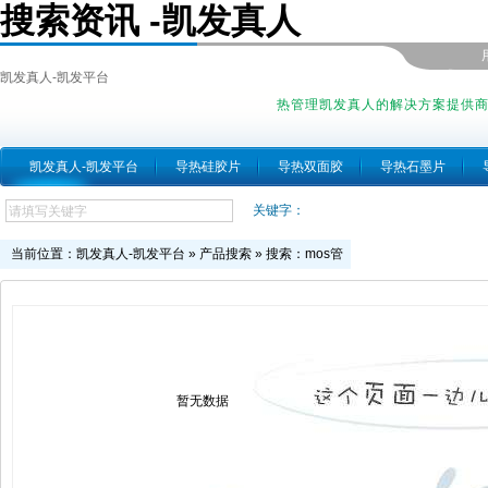
搜索资讯 -凯发真人
凯发真人-凯发平台
热管理凯发真人的解决方案提供
凯发真人-凯发平台
导热硅胶片
导热双面胶
导热石墨片
关键字：
当前位置：
凯发真人-凯发平台
»
产品搜索
» 搜索：mos管
暂无数据