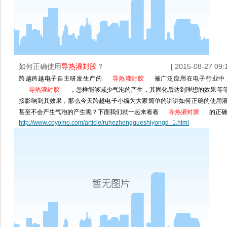
如何正确使用
导热灌封胶
？
[ 2015-08-27 09:1
跨越跨越电子自主研发生产的
导热灌封胶
被广泛应用在电子行业中
导热灌封胶
，怎样能够减少气泡的产生，其固化后达到理想的效果等
接影响到其效果，那么今天跨越电子小编为大家简单的讲讲如何正确的使用
甚至不会产生气泡的产生呢？下面我们就一起来看看
导热灌封胶
的正
http://www.coyomo.com/article/ruhezhengqueshiyongd_1.html