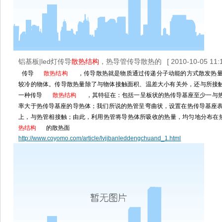
铝基板|led灯传导
散热结构
，热导管传导散热的led散热系统
[ 2010-10-05 11:1
传导
散热结构
，传导散热就是物质通过传递分子动能的方式散发热
较冷的物体。传导散热量除了与物体接触面积、温差大小有关外，还与所接
一种传导
散热结构
，其特征在：包括一呈板状的热传导基座至少一与
率大于热传导基座的导热体；我们所说的热管呈弯曲状，设置在热传导基座
上，与热管相接触；由此，利用热管将导热体所吸收的热量，均匀地分布在
热结构
的散热面
http://www.coyomo.com/article/lvjibanleddengchuand_1.html