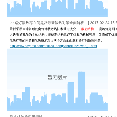
led路灯散热存在问题及最新散热对策全面解析
[ 2017-02-24 15:3
最新采用全球首创的窝蜂针状散热技术通过改变
散热结构
是路灯起到
六边形通孔作为主体结构，既稳定结构保证了灯具的机械强度，又降低了灯
散热存在的问题和散热技术对比两个方面全面解析路灯的散热问题。
http://www.coyomo.com/article/ludengsanrecunzaiwen_1.html