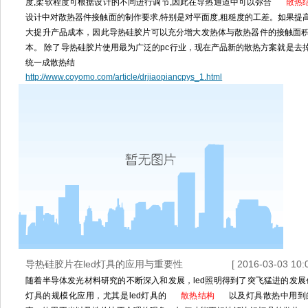
度,柔软程度可根据设计的不同进行调节,因此在导热通道中可以弥合
散热
设计中对散热器件接触面的制作要求,特别是对平面度,粗糙度的工差。如果提
大提升产品成本，因此导热硅胶片可以充分增大发热体与散热器件的接触面
本。 除了导热硅胶片使用最为广泛的pc行业，现在产品新的散热方案就是去
统一成散热结
http://www.coyomo.com/article/drjiaopiancpys_1.html
导热硅胶片在led灯具的应用与重要性
[ 2016-03-03 10:0
随着半导体发光材料研究的不断深入和发展，led照明得到了突飞猛进的发展
灯具的规模化应用，尤其是led灯具的
散热结构
以及灯具散热中用到