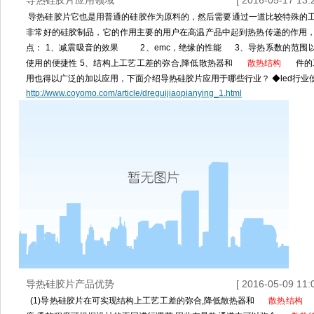
导热硅胶片应用领域
[ 2016-05-17 13:2
导热硅胶片它也是用普通的硅胶作为原料的，然后需要通过一道比较特殊的
非常好的硅胶制品，它的作用主要的用户在高温产品中起到热热传递的作用
点： 1、减震吸音的效果 2、emc，绝缘的性能 3、导热系数的范围以
使用的便捷性 5、结构上工艺工差的弥合,降低散热器和
散热结构
件的
用也得以广泛的加以应用，下面介绍导热硅胶片应用于哪些行业？ ◆led行业使
http://www.coyomo.com/article/dreguijiaopianying_1.html
导热硅胶片产品优势
[ 2016-05-09 11:0
(1)导热硅胶片在可实现结构上工艺工差的弥合,降低散热器和
散热结构