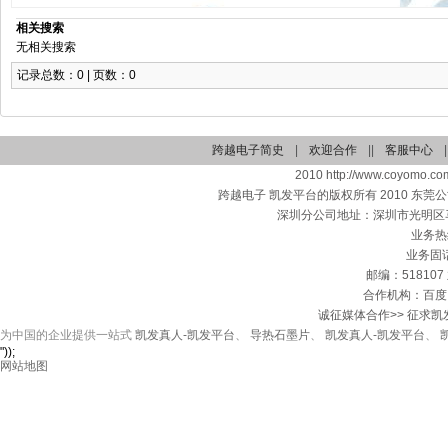
相关搜索
无相关搜索
记录总数：0 | 页数：0
跨越电子简史
|
欢迎合作
||
客服中心
|
2010 http://www.coyomo.com
跨越电子 凯发平台的版权所有 2010 东
深圳分公司地址：深圳市光明区马
业务热线
业务固话：
邮编：518107 
合作机构：百度
诚征媒体合作>> 征求凯
为中国的企业提供一站式
凯发真人-凯发平台
、
导热石墨片
、
凯发真人-凯发平台
、
"));
网站地图