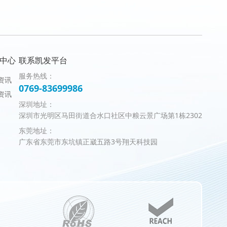
中心
联系凯发平台
服务热线：
资讯
0769-83699986
资讯
深圳地址：
深圳市光明区马田街道合水口社区中粮云景广场第1栋2302
东莞地址：
广东省东莞市东坑镇正崴五路3号翔天科技园