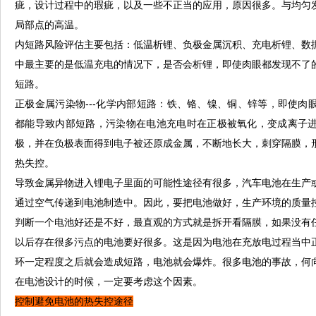
疵，设计过程中的瑕疵，以及一些不正当的应用，原因很多。与均匀
局部点的高温。
内短路风险评估主要包括：低温析锂、负极金属沉积、充电析锂、数
中最主要的是低温充电的情况下，是否会析锂，即使肉眼都发现不了
短路。
正极金属污染物---化学内部短路：铁、铬、镍、铜、锌等，即使肉
都能导致内部短路，污染物在电池充电时在正极被氧化，变成离子
极，并在负极表面得到电子被还原成金属，不断地长大，刺穿隔膜，
热失控。
导致金属异物进入锂电子里面的可能性途径有很多，汽车电池在生产
通过空气传递到电池制造中。因此，要把电池做好，生产环境的质量
判断一个电池好还是不好，最直观的方式就是拆开看隔膜，如果没有
以后存在很多污点的电池要好很多。这是因为电池在充放电过程当中
环一定程度之后就会造成短路，电池就会爆炸。很多电池的事故，何
在电池设计的时候，一定要考虑这个因素。
控制避免电池的热失控途径