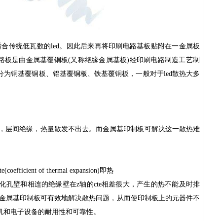
适合传统低瓦数的led。因此后来再将印刷电路基板贴附在一金属板
。金属基电路板是由金属基覆铜板(又称绝缘金属基板)经印刷电路制造工艺制
为铜基覆铜板、铝基覆铜板、铁基覆铜板，一般对于led散热大多
体，层间绝缘，热量散发不出去。而金属基印制板可解决这一散热难
ent of thermal expansion)即热 
属化孔壁和相连的绝缘壁在z轴的cte相差很大，产生的热不能及时排
。金属基印制板可有效地解决散热问题，从而使印制板上的元器件不
机和电子设备的耐用性和可靠性。