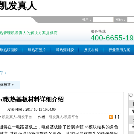
-凯发真人
用户：
密码：
服务热线：
热管理凯发真人的解决方案提供商
400-6655-19
导热双面胶
导热石墨片
导热灌封胶
反光材料
行业应用方案
字：
体报道
»
led散热基板材料详细介绍
发表时间：2017-10-13 16:04:00
：
凯发真人-凯发平台
作者：
凯发真人-凯发平台
【 】
ed组装在一电路基板上，电路基板除了扮演承载led模块结构的角色
来越高,基板还必须扮演散热的角色，以将led晶体产生的热传导出