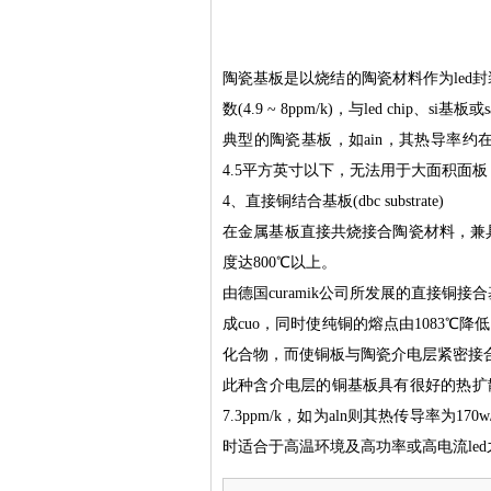
陶瓷基板是以烧结的陶瓷材料作为led
数(4.9 ~ 8ppm/k)，与led chip
典型的陶瓷基板，如ain，其热导率约在170
4.5平方英寸以下，无法用于大面积面板
4、直接铜结合基板(dbc substrate)
在金属基板直接共烧接合陶瓷材料，兼
度达800℃以上。
由德国curamik公司所发展的直接铜接合
成cuo，同时使纯铜的熔点由1083℃降低
化合物，而使铜板与陶瓷介电层紧密接合
此种含介电层的铜基板具有很好的热扩散能
7.3ppm/k，如为aln则其热传导率为1
时适合于高温环境及高功率或高电流le