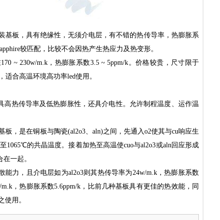
封装基板，具有绝缘性，无须介电层，有不错的热传导率，热膨胀系
、si基板或sapphire较匹配，比较不会因热产生热应力及热变形。
 ~ 230w/m.k，热膨胀系数3.5 ~ 5ppm/k。价格较贵，尺寸限于
，适合高温环境高功率led使用。
具高热传导率及低热膨胀性，还具介电性。允许制程温度、运作温
基板，是在铜板与陶瓷(al2o3、aln)之间，先通入o2使其与cu响应生
至1065℃的共晶温度。接着加热至高温使cuo与al2o3或aln回应形成
在一起。 
力，且介电层如为al2o3则其热传导率为24w/m.k，热膨胀系数
70w/m.k，热膨胀系数5.6ppm/k，比前几种基板具有更佳的热效能，同
d之使用。