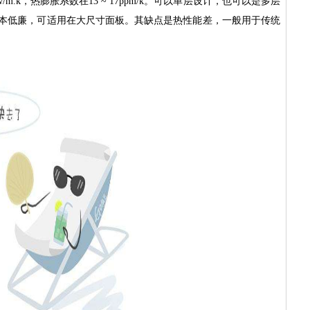
/m.k，热膨胀系数在13 ~ 17ppm/k。可以单层设计，也可以是多层
成本低廉，可适用在大尺寸面板。其缺点是热性能差，一般用于传统