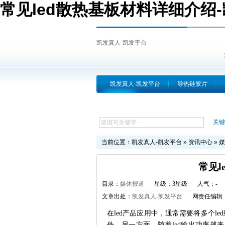
常见led散热基板材料详细介绍
凯发真人-凯发平台
凯发真人-凯发平台
导热硅胶片
跨越简介
关键
当前位置：
凯发真人-凯发平台
»
资讯中心
»
媒
常见
目录：
媒体报道
星级：3星级
人气：
-
文章出处：
凯发真人-凯发平台
网责任编辑
在led产品应用中，通常需要将多个l
外，另一方面，随着led输出功率越