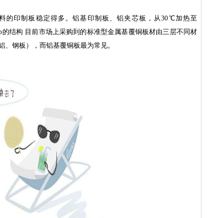
料的印制板稳定得多。铝基印制板、铝夹芯板，从30℃加热至
%. mcpcb的结构 目前市场上采购到的标准型金属基覆铜板材由三层不同材
、铝、钢板），而铝基覆铜板最为常见。