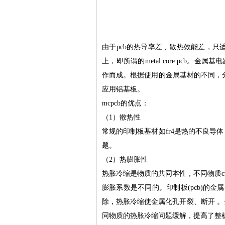
由于pcb的热导率差﹑散热效能差，只
上，即所谓的metal core pcb
作而成。根据使用的金属基材的不同，分
应用铝基板。
mcpcb的优点：
（1）散热性
常规的印制板基材如fr4是热的不良导
题。
（2）热膨胀性 　
热胀冷缩是物质的共同本性，不同物质cte(coeffici
膨胀系数是不同的。印制板(pcb)的金
除，热胀冷缩使金属化孔开裂、断开 
同物质的热胀冷缩问题缓解，提高了整