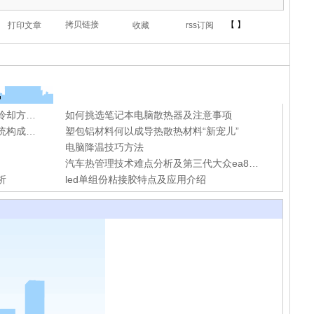
【 】
讯
动力电池冷却方式介绍及重点车型冷却方案全面解析
如何挑选笔记本电脑散热器及注意事项
汽车动力电池冷却、加热、保温系统构成及功能分析
塑包铝材料何以成导热散热材料“新宠儿”
电脑降温技巧方法
汽车热管理技术难点分析及第三代大众ea888发动机创新型热管理系统
析
led单组份粘接胶特点及应用介绍