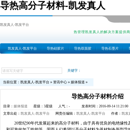
导热高分子材料-凯发真人
凯发真人-凯发平台
热管理凯发真人的解决方案提供
凯发真人-凯发平台
导热硅胶片
导热双面胶
导热石墨片
跨越简介
关键字：
当前位置：
凯发真人-凯发平台
»
资讯中心
»
媒体报道
»
导热高分子材料介绍
目录：
媒体报道
星级：3星级
人气：
-
发表时间：2016-09-14 11:21:00
文章出处：
凯发真人-凯发平台
网责任编辑：
凯发真人-凯发平台
作者：
凯发
20世纪90年代发展起来的高分子材料，由于具有优良的电绝缘
和可靠的加工性能等，因而人们希望以高分子材料为基材制备新型导