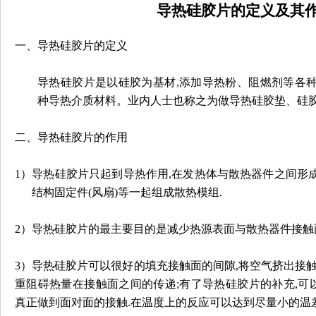
导热硅胶片的定义及其
一、
导热硅胶片
的定义
导热硅胶片
是以硅胶为基材
,
添加
导热粉、阻燃剂
等各
种导热介质材料
。业内人士也称之为做导热硅胶垫、硅
二、导热硅胶片的作用
1
）
导热硅胶片
只起到导热作用
,
在发热体与散热器件之间形
结构固定件
(
风扇
)
等一起组成散热模组
.
2
）导热硅胶片的最主要目的是减少热源表面与散热器件接触
3
）导热硅胶片可以很好的填充接触面的间隙
,
将空气挤出接
重阻碍热量在接触面之间的传递
;
有了导热硅胶片的补充
,
可
真正做到面对面的接触
.
在温度上的反应可以达到尽量小的温