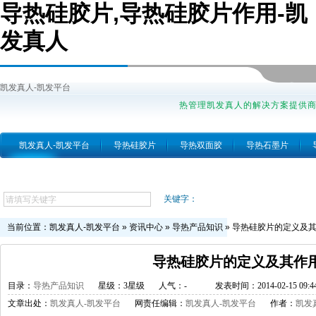
导热硅胶片,导热硅胶片作用-凯
发真人
凯发真人-凯发平台
热管理凯发真人的解决方案提供
凯发真人-凯发平台
导热硅胶片
导热双面胶
导热石墨片
跨越简介
关键字：
当前位置：
凯发真人-凯发平台
»
资讯中心
»
导热产品知识
»
导热硅胶片的定义及
导热硅胶片的定义及其作
目录：
导热产品知识
星级：3星级
人气：
-
发表时间：2014-02-15 09:44
文章出处：
凯发真人-凯发平台
网责任编辑：
凯发真人-凯发平台
作者：
凯发