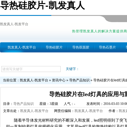
导热硅胶片-凯发真人
凯发真人-凯发平台
热管理凯发真人的解决方案提供
凯发真人-凯发平台
导热硅胶片
导热双面胶
导热石墨片
跨越简介
关键字：
当前位置：
凯发真人-凯发平台
»
资讯中心
»
导热产品知识
»
导热硅胶片在led灯
导热硅胶片在led灯具的应用与
目录：
导热产品知识
星级：3星级
人气：
-
发表时间：2016-03-03 10:00
文章出处：
凯发真人-凯发平台
网责任编辑：
凯发真人-凯发平台
作者：
凯发
随着半导体发光材料研究的不断深入和发展，led照明得到了突飞猛
却一直制约着灯具的规模化应用，尤其是led灯具的散热结构以及灯