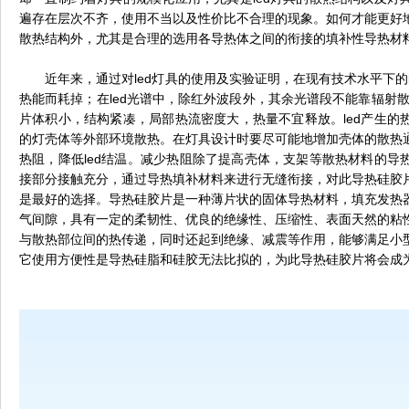
遍存在层次不齐，使用不当以及性价比不合理的现象。如何才能更好
散热结构外，尤其是合理的选用各导热体之间的衔接的填补性导热材
近年来，通过对led灯具的使用及实验证明，在现有技术水平下的l
热能而耗掉；在led光谱中，除红外波段外，其余光谱段不能靠辐射散
片体积小，结构紧凑，局部热流密度大，热量不宜释放。led产生的
的灯壳体等外部环境散热。在灯具设计时要尽可能地增加壳体的散热
热阻，降低led结温。减少热阻除了提高壳体，支架等散热材料的导
接部分接触充分，通过导热填补材料来进行无缝衔接，对此
导热硅胶
是最好的选择。
导热硅胶片
是一种薄片状的固体导热材料，填充发热
气间隙，具有一定的柔韧性、优良的绝缘性、压缩性、表面天然的粘
与散热部位间的热传递，同时还起到绝缘、减震等作用，能够满足小
它使用方便性是导热硅脂和硅胶无法比拟的，为此导热硅胶片将会成为