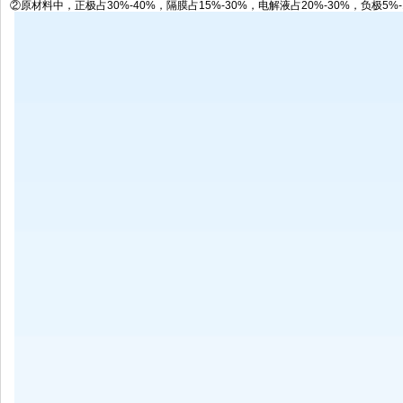
②原材料中，正极占30%-40%，隔膜占15%-30%，电解液占20%-30%，负极5%-