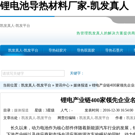
锂电池导热材料厂家-凯发真人
凯发真人-凯发平台
热管理凯发真人的解决方案提供
凯发真人-凯发平台
导热硅胶片
导热双面胶
导热石墨片
跨越简介
关键字：
当前位置：
凯发真人-凯发平台
»
资讯中心
»
媒体报道
»
锂电产业链400家领先企业
锂电产业链400家领先企业
目录：
媒体报道
星级：3星级
人气：
-
发表时间：2016-12-30 16:54:00
文章出处：
凯发真人-凯发平台
网责任编辑：
凯发真人-凯发平台
作者：
凯发
长久以来，动力电池作为核心部件伴随着新能源汽车行业的发展，
下游产业链以及供应商和市场在适应新能源汽车的崛起的同时，动力