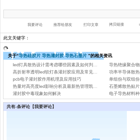
此文关键字：
关于“
导热硅胶片
导热灌封胶
导热石墨片
”的相关资讯
led灯具散热设计需考虑哪些因素及如何判断其散热性能好坏
导热绝缘聚合物
高折射率透明led软灯条灌封胶应用及常见问题解决办法
功率半导体散热
pcb电子灌封胶作用机理及应用技巧
单组份与双组份
热量对高亮度led影响分析及最新热管理凯发真人的解决方案
石墨烯散热贴片
灌封胶中毒现象如何解决
电子导热材料种
共有
-
条评论
【我要评论】