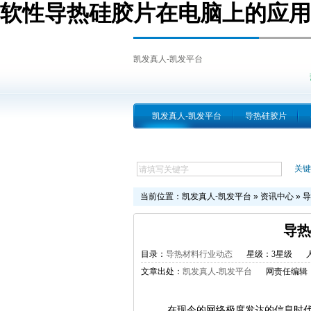
软性导热硅胶片在电脑上的应用
凯发真人-凯发平台
凯发真人-凯发平台
导热硅胶片
跨越简介
关键
当前位置：
凯发真人-凯发平台
»
资讯中心
»
导
导热
目录：
导热材料行业动态
星级：3星级
文章出处：
凯发真人-凯发平台
网责任编辑
在现今的网络极度发达的信息时代，