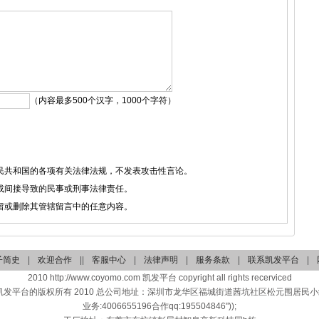
（内容最多500个汉字，1000个字符）
人民共和国的各项有关法律法规，不发表攻击性言论。
接或间接导致的民事或刑事法律责任。
保留或删除其管辖留言中的任意内容。
子简史
|
欢迎合作
||
客服中心
|
法律声明
|
服务条款
|
联系凯发平台
|
2010 http://www.coyomo.com 凯发平台 copyright all rights recerviced
凯发平台的版权所有 2010 总公司地址：深圳市龙华区福城街道茜坑社区松元围居民小组
业务:4006655196合作qq:195504846"));