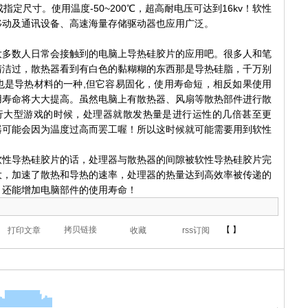
指定尺寸。使用温度-50~200℃，超高耐电压可达到16kv！软性
移动及通讯设备、高速海量存储驱动器也应用广泛。
数人日常会接触到的电脑上导热硅胶片的应用吧。很多人和笔
清洁过，散热器看到有白色的黏糊糊的东西那是导热硅脂，千万别
也是导热材料的一种,但它容易固化，使用寿命短，相反如果使用
用寿命将大大提高。虽然电脑上有散热器、风扇等散热部件进行散
运行大型游戏的时候，处理器就散发热量是进行运性的几倍甚至更
器可能会因为温度过高而罢工喔！所以这时候就可能需要用到软性
导热硅胶片的话，处理器与散热器的间隙被软性导热硅胶片完
大，加速了散热和导热的速率，处理器的热量达到高效率被传递的
，还能增加电脑部件的使用寿命！
【 】