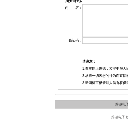
我要评论:
内 容：
验证码：
请注意：
1.尊重网上道德，遵守中华
2.承担一切因您的行为而直
3.新闻留言板管理人员有权
跨越电
跨越电子 