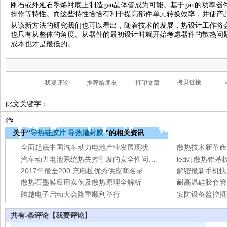
刚石或外延石墨烯衬底上制造gan晶体管成为可能。基于gan的功率
操作等特性。而这些特性恰恰有利于提高部件单元转换效率，并使产
从该新方法的研究我们也可以看出，随着技术的发展，热设计工作将
也只有从整体的角度、从器件的最初设计时就开始考虑器件的散热问
成本也才是最低的。
此文关键字：
关于“
导热硅胶片
导热灌封胶
”的相关资讯
全面起底中国汽车动力电池产业发展现状
散热技术新革命
汽车动力电池系统热失控引发的安全性问题剖析
led灯散热铝
2017年最全200 充电桩优秀供应商名录
解密最新手机快
散热石墨膜应用实例及散热原理全解析
耐高温硅胶套管
跨越电子启动大会隆重顺利举行
共有
-
条评论
【我要评论】