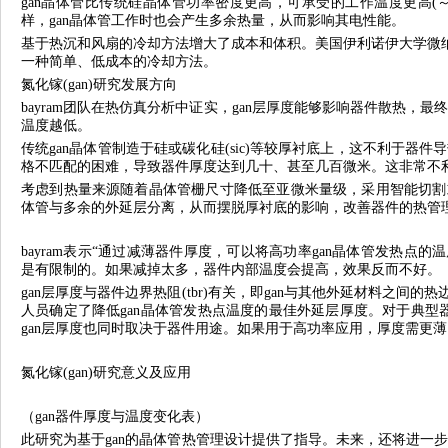
gan晶体管比传统硅晶体管功率密度更高，可承受的工作温度更高(～
样，gan晶体管工作时也会产生多余热量，从而影响其电性能。
基于热沉和风扇的冷却方法增大了成本和体积。美国伊利诺伊大学微纳技
一种简单、低成本的冷却方法。
氮化镓(gan)研究发展方向
bayram团队在热仿真分析中证实，gan层厚度能够影响器件散热，最
温度越低。
传统gan晶体管制造于硅或碳化硅(sic)等较厚衬底上，这不利于器件
格不匹配的困难，导致器件厚度达到几十、甚至几百微米。这非常不
考虑到热量来源随着晶体管栅尺寸降低至亚微米量级，采用智能切割或
体管与多余的外延层分离，从而摆脱厚衬底的影响，改善器件的热管
bayram表示“通过减薄器件厚度，可以将高功率gan晶体管发热点的
是有限制的。如果减掉太多，器件内部温度会提高，效果反而不好。
gan层厚度与器件边界热阻(tbr)有关，即gan与其他外延材料之间的
人员确定了降低gan晶体管发热点温度的最佳外延层厚度。对于典型器
gan层厚度也同时取决于器件用途。如果用于高功率应用，厚度需更
氮化镓(gan)研究意义及应用
（gan器件厚度与温度变化表）
此研究为基于gan的晶体管热管理设计提供了指导。未来，还将进一步