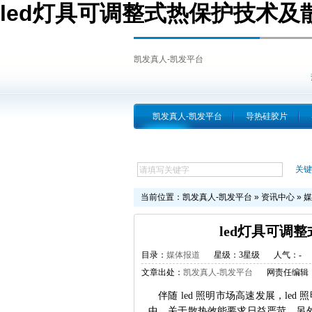
led灯具可调整式热保护技术及
凯发真人-凯发平台
凯发真人-凯发平台
导热硅胶片
跨越简介
关键
当前位置：
凯发真人-凯发平台
»
资讯中心
»
媒
led灯具可调
目录：
媒体报道
星级：3星级
人气：
-
文章出处：
凯发真人-凯发平台
网责任编辑
伴随 led 照明市场高速发展，l
中，关于散热效能要求日益严苛。另外