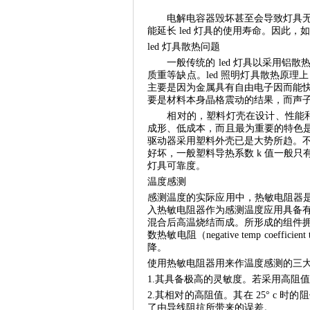
电解电容器毁坏甚至会导致灯具无法
能延长 led 灯具的使用寿命。因此，
led 灯具散热问题
一般传统的 led 灯具以采用铝散
质重等缺点。led 照明灯具散热原
主要是因为金属具有自由电子因而能
要是材料本身晶格震动的结果，而声
相对的，塑料灯壳在设计、性能和成
成形、低成本，而且最为重要的特色是
驱动器采用塑料外壳已是大势所趋。
好坏，一般塑料导热系数 k 值一般只有 0
灯具可靠度。
温度感测
感测温度的实际应用中，热敏电阻器是
入热敏电阻器作为感测温度应用具备
混合后高温烧结而成。所形成的组件
数热敏电阻（negative temp coeffic
降。
使用热敏电阻器用来作温度感测的三
1.其具备极高的灵敏度。若采用高阻值的
2.其相对的高阻值。其在 25° c 
了由导线阻抗所带来的误差。