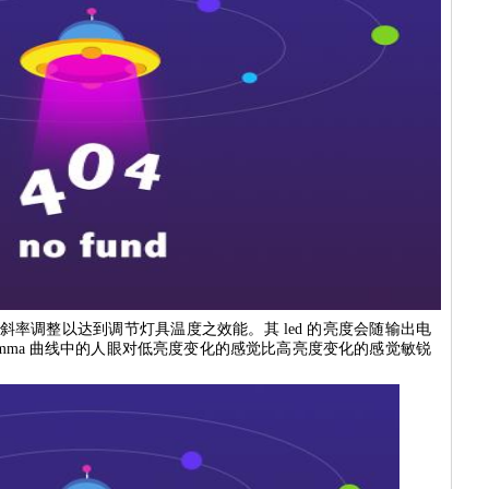
降斜率调整以达到调节灯具温度之效能。其 led 的亮度会随输出电
amma 曲线中的人眼对低亮度变化的感觉比高亮度变化的感觉敏锐