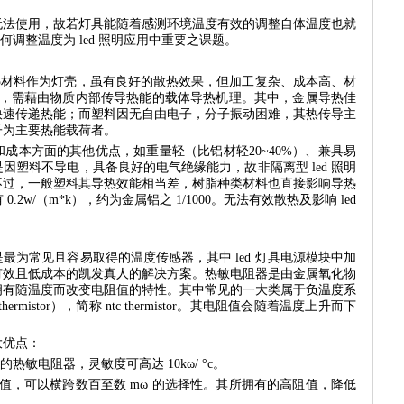
使用，故若灯具能随着感测环境温度有效的调整自体温度也就
如何调整温度为 led 照明应用中重要之课题。
热材料作为灯壳，虽有良好的散热效果，但加工复杂、成本高、材
理上，需藉由物质内部传导热能的载体导热机理。其中，金属导热佳
快速传递热能；而塑料因无自由电子，分子振动困难，其热传导主
子为主要热能载荷者。
本方面的其他优点，如重量轻（比铝材轻20~40%）、兼具易
因塑料不导电，具备良好的电气绝缘能力，故非隔离型 led 照明
不过，一般塑料其导热效能相当差，树脂种类材料也直接影响导热
.2w/（m*k），约为金属铝之 1/1000。无法有效散热及影响 led
最为常见且容易取得的温度传感器，其中 led 灯具电源模块中加
有效且低成本的凯发真人的解决方案。热敏电阻器是由金属氧化物
拥有随温度而改变电阻值的特性。其中常见的一大类属于负温度系
ient thermistor），简称 ntc thermistor。其电阻值会随着温度上升而下
大优点：
热敏电阻器，灵敏度可高达 10kω/ °c。
时的阻值，可以横跨数百至数 mω 的选择性。其所拥有的高阻值，降低