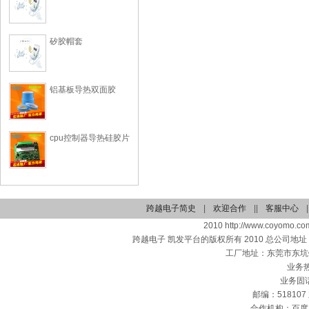
矽胶帽套
铝基板导热双面胶
cpu控制器导热硅胶片
跨越电子简史
|
欢迎合作
||
客服中心
|
2010 http://www.coyomo.com
跨越电子 凯发平台的版权所有 2010 总公司地
工厂地址：东莞市东坑
业务热线
业务固话：
邮编：518107 
合作机构：百度