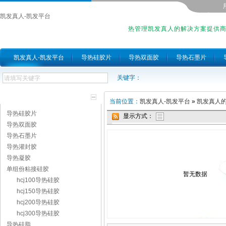
凯发真人-凯发平台
热管理凯发真人的解决方案提供
凯发真人-凯发平台
导热硅胶片
导热双面胶
导热石墨片
关键字：
产品分类
当前位置：
凯发真人-凯发平台
»
凯发真人
导热硅胶片
显示方式：
导热双面胶
导热石墨片
导热灌封胶
导热凝胶
单组份粘接硅胶
暂无数据
hcj100导热硅胶
hcj150导热硅胶
hcj200导热硅胶
hcj300导热硅胶
导热硅脂