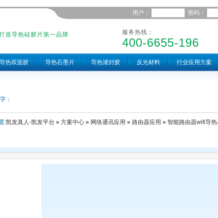
用户：
密码：
服务热线：
打造导热硅胶片第一品牌
400-6655-196
导热双面胶
导热石墨片
导热灌封胶
反光材料
行业应用方案
字：
置:
凯发真人-凯发平台
»
方案中心
»
网络通讯应用
»
路由器应用
»
智能路由器wifi导