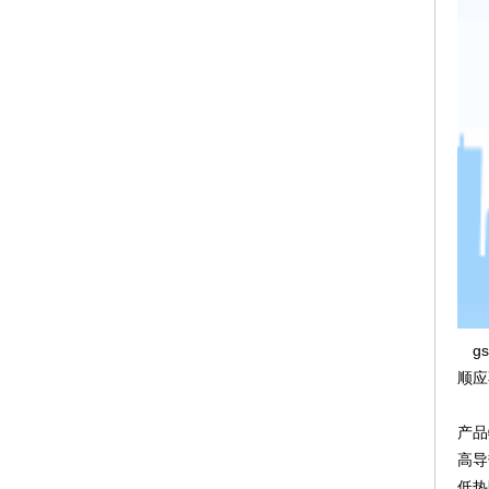
gs
顺应
产品
高导热
低热