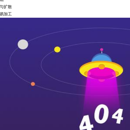
匀扩散
易加工