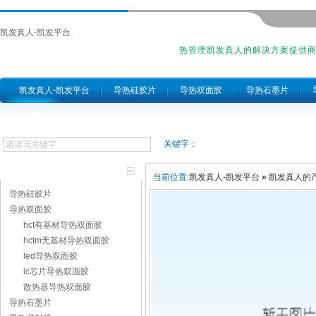
凯发真人-凯发平台
热管理凯发真人的解决方案提供
凯发真人-凯发平台
导热硅胶片
导热双面胶
导热石墨片
跨越简介
关键字：
产品分类
当前位置:
凯发真人-凯发平台
»
凯发真人的
导热硅胶片
导热双面胶
hct有基材导热双面胶
hctm无基材导热双面胶
led导热双面胶
ic芯片导热双面胶
散热器导热双面胶
导热石墨片