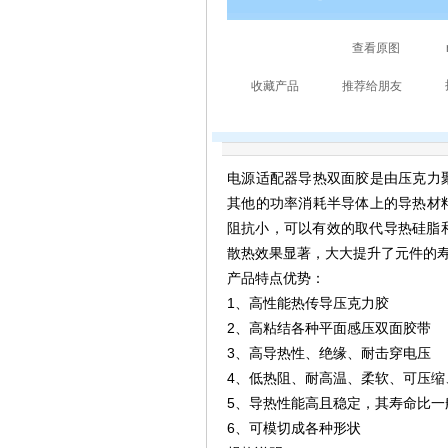
电源适配器
导热双面胶
是由压克力
其他的功率消耗半导体上的导热材
阻抗小，可以有效的取代导热硅脂和
散热效果显著，大大提升了元件的
产品特点优势：
1、高性能热传导压克力胶
2、高粘结各种平面感压双面胶带
3、高导热性、绝缘、耐击穿电压
4、低热阻、耐高温、柔软、可压缩
5、导热性能高且稳定，其寿命比一
6、可模切成各种形状