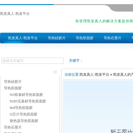
凯发真人-凯发平台
热管理凯发真人的解决方案提供
凯发真人-凯发平台
导热硅胶片
导热双面胶
导热石墨片
跨跃简介
关键字：
产品分类
当前位置:
凯发真人-凯发平台
»
凯发真人的
导热硅胶片
导热双面胶
hct有基材导热双面胶
hctm无基材导热双面胶
led导热双面胶
ic芯片导热双面胶
散热器导热双面胶
导热石墨片