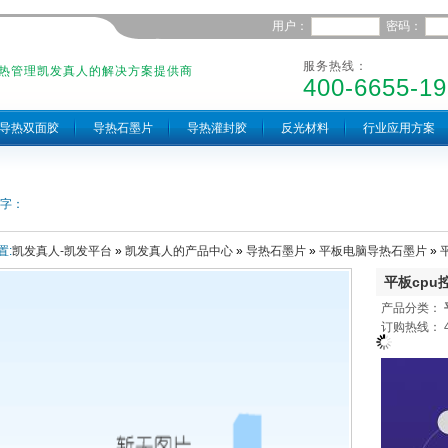
用户：
密码：
服务热线：
热管理凯发真人的解决方案提供商
400-6655-19
导热双面胶
导热石墨片
导热灌封胶
反光材料
行业应用方案
字：
置:
凯发真人-凯发平台
»
凯发真人的产品中心
»
导热石墨片
»
平板电脑导热石墨片
»
平板cpu
产品分类：
订购热线： 40