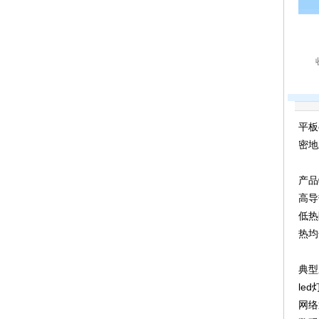
平板
密地
产品
高导
低热
热均
典型
led
网络