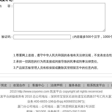
内 容：
验证码：
（内容最多500个汉字，1000
1.尊重网上道德，遵守中华人民共和国的各项有关法律法规，不发表攻击
2.承担一切因您的行为而直接或间接导致的民事或刑事法律责任。
3.产品留言板管理人员有权保留或删除其管辖留言中的任意内容。
子简史
|
欢迎合作
||
客服中心
|
法律声明
|
服务条款
|
联系凯发平台
|
2010 http://www.coyomo.com 凯发平台 copyright all rights recerviced
凯发平台的版权所有 2010 总公司地址：深圳市宝安区石岩街道宝石西路37号汇尚大厦17
业务:400-6655-196合作qq:4006655196"));
厦门分公司地址：公司地址：厦门市思明区嘉禾路1号18层
邮编：361000 业务电话：(0592)-5917-500