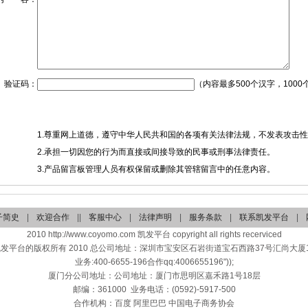
验证码：
（内容最多500个汉字，1000
1.尊重网上道德，遵守中华人民共和国的各项有关法律法规，不发表攻击
2.承担一切因您的行为而直接或间接导致的民事或刑事法律责任。
3.产品留言板管理人员有权保留或删除其管辖留言中的任意内容。
子简史
|
欢迎合作
||
客服中心
|
法律声明
|
服务条款
|
联系凯发平台
|
2010 http://www.coyomo.com 凯发平台 copyright all rights recerviced
凯发平台的版权所有 2010 总公司地址：深圳市宝安区石岩街道宝石西路37号汇尚大厦17
业务:400-6655-196合作qq:4006655196"));
厦门分公司地址：公司地址：厦门市思明区嘉禾路1号18层
邮编：361000 业务电话：(0592)-5917-500
合作机构：百度 阿里巴巴 中国电子商务协会