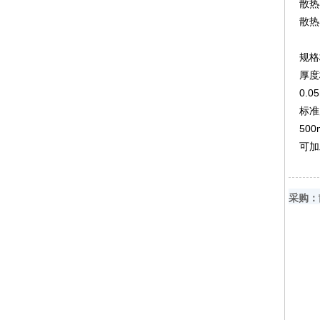
散热
散热
规格
厚度
0.0
标准
500
可加
采购：