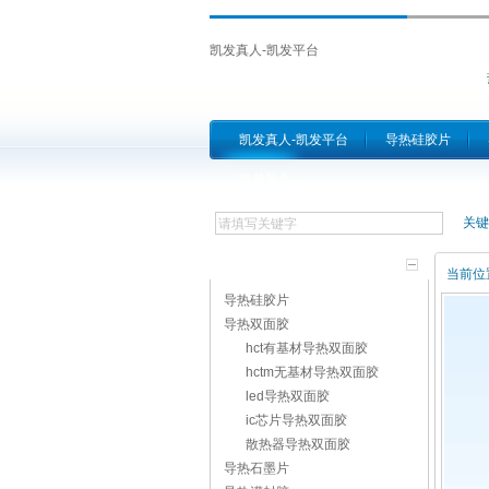
凯发真人-凯发平台
凯发真人-凯发平台
导热硅胶片
跨越简介
关键
产品分类
当前位
导热硅胶片
导热双面胶
hct有基材导热双面胶
hctm无基材导热双面胶
led导热双面胶
ic芯片导热双面胶
散热器导热双面胶
导热石墨片