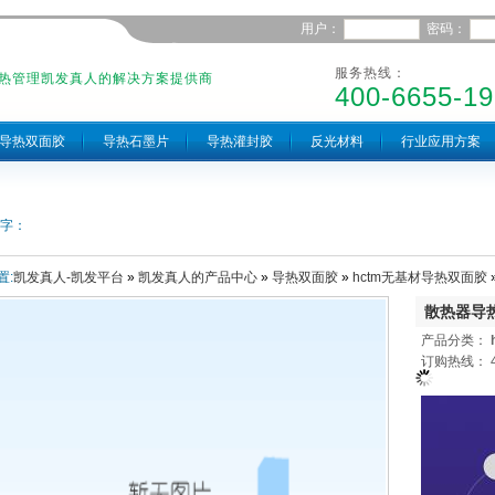
用户：
密码：
服务热线：
热管理凯发真人的解决方案提供商
400-6655-19
导热双面胶
导热石墨片
导热灌封胶
反光材料
行业应用方案
字：
置:
凯发真人-凯发平台
»
凯发真人的产品中心
»
导热双面胶
»
hctm无基材导热双面胶
散热器导
产品分类：
订购热线： 40