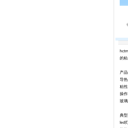
hc
的粘
产品
导热系
粘性
操作
玻璃
典型
led