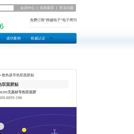
会员中心
|
在线留言
|
常见问题
|
联系凯发平台
免费订阅“跨越电子”电子周刊
6
成功案例
权威认证
<
»
散热器导热双面胶贴
热双面胶贴
hctm无基材导热双面胶
0-6655-196