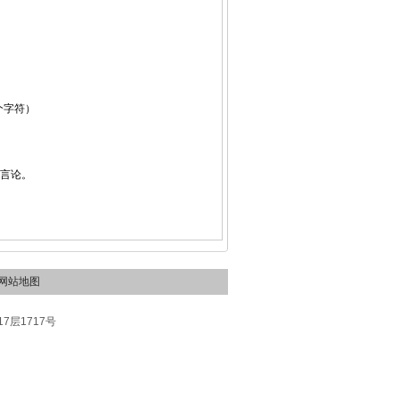
个字符）
性言论。
网站地图
层1717号