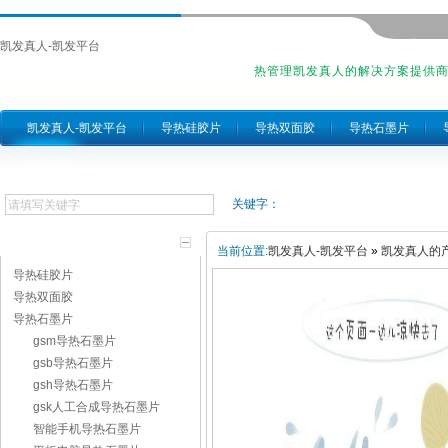
凯发真人-凯发平台
热管理凯发真人的解决方案提供
凯发真人-凯发平台
导热硅胶片
导热双面胶
导热石墨片
跨越简介
关键字：
产品分类
当前位置:
凯发真人-凯发平台
»
凯发真人的
导热硅胶片
导热双面胶
导热石墨片
gsm导热石墨片
gsb导热石墨片
gsh导热石墨片
gsk人工合成导热石墨片
智能手机导热石墨片