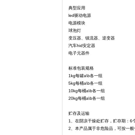
典型应用
led驱动电源
电源模块
球泡灯
变压器、镇流器、逆变器
汽车hid安定器
电子元器件
标准包装规格
1kg每罐a\b各一组
5kg每桶a\b各一组
10kg每桶a\b各一组
20kg每桶a\b各一组
贮存及运输
1、在阴凉干燥处贮存，贮存期：6个
2、本产品属于非危险品，可按一般