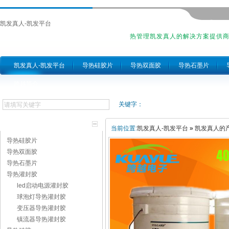
凯发真人-凯发平台
热管理凯发真人的解决方案提供
凯发真人-凯发平台
导热硅胶片
导热双面胶
导热石墨片
跨越简介
关键字：
产品分类
当前位置:
凯发真人-凯发平台
»
凯发真人的
导热硅胶片
导热双面胶
导热石墨片
导热灌封胶
led启动电源灌封胶
球泡灯导热灌封胶
变压器导热灌封胶
镇流器导热灌封胶